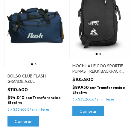
MOCHILA LE COQ SPORTIF
PUMAS TREKK BACKPACK
BOLSO CLUB FLASH
NEGRA- LAO0126008
$105.800
GRANDE AZUL
$89.930
con
Transferencia o
$110.600
Efectivo
$94.010
con
Transferencia o
3
x
$35.266,67
sin interés
Efectivo
3
x
$36.866,67
sin interés
Comprar