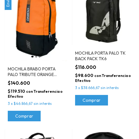
MOCHILA PORTA PALO TK
BACK PACK TK6
$116.000
MOCHILA BRABO PORTA
PALO TRIBUTE ORANGE
$98.600
con
Transferencia o
LINEA 2024
Efectivo
$140.600
3
x
$38.666,67
sin interés
$119.510
con
Transferencia o
Efectivo
Comprar
3
x
$46.866,67
sin interés
Comprar