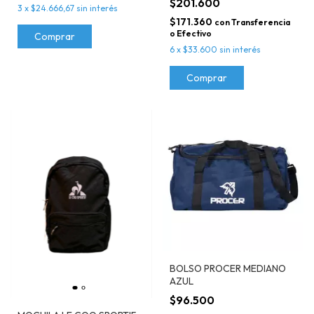
$201.600
3
x
$24.666,67
sin interés
$171.360
con
Transferencia
o Efectivo
6
x
$33.600
sin interés
BOLSO PROCER MEDIANO
AZUL
$96.500