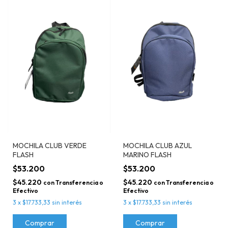
MOCHILA CLUB VERDE
MOCHILA CLUB AZUL
FLASH
MARINO FLASH
$53.200
$53.200
$45.220
$45.220
con
Transferencia o
con
Transferencia o
Efectivo
Efectivo
3
x
$17.733,33
sin interés
3
x
$17.733,33
sin interés