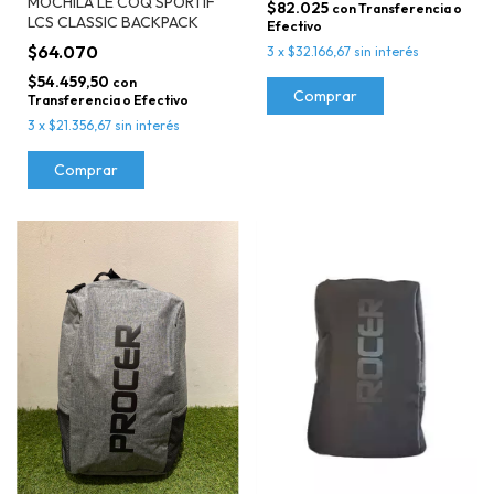
MOCHILA LE COQ SPORTIF
$82.025
con
Transferencia o
LCS CLASSIC BACKPACK
Efectivo
$64.070
3
x
$32.166,67
sin interés
$54.459,50
con
Comprar
Transferencia o Efectivo
3
x
$21.356,67
sin interés