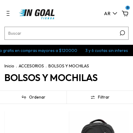
0
AR
tis en compras mayores a $120000
3 y 6 cuotas sin interes
Env
Inicio
.
ACCESORIOS
.
BOLSOS Y MOCHILAS
BOLSOS Y MOCHILAS
Ordenar
Filtrar