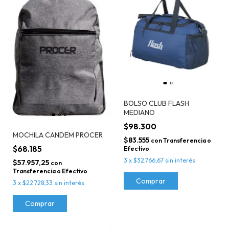
BOLSO CLUB FLASH
MEDIANO
$98.300
MOCHILA CANDEM PROCER
$83.555
con
Transferencia o
$68.185
Efectivo
3
x
$32.766,67
sin interés
$57.957,25
con
Transferencia o Efectivo
Comprar
3
x
$22.728,33
sin interés
Comprar