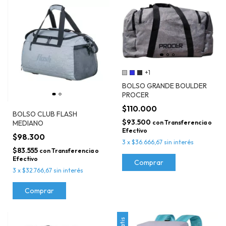
+1
BOLSO GRANDE BOULDER
PROCER
$110.000
BOLSO CLUB FLASH
$93.500
con
Transferencia o
MEDIANO
Efectivo
$98.300
3
x
$36.666,67
sin interés
$83.555
con
Transferencia o
Efectivo
Comprar
3
x
$32.766,67
sin interés
Comprar