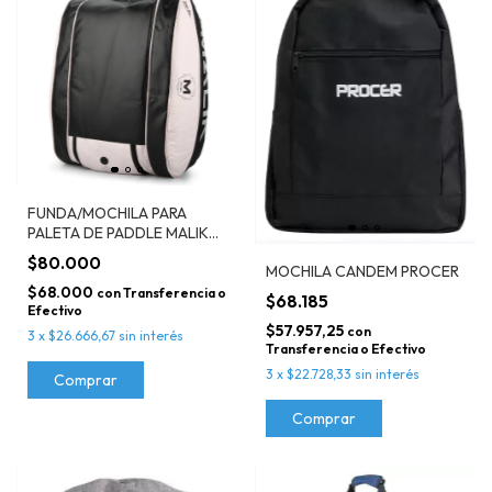
FUNDA/MOCHILA PARA
PALETA DE PADDLE MALIK
ARROW ROSA
$80.000
MOCHILA CANDEM PROCER
$68.000
con
Transferencia o
$68.185
Efectivo
$57.957,25
con
3
x
$26.666,67
sin interés
Transferencia o Efectivo
3
x
$22.728,33
sin interés
Comprar
Comprar