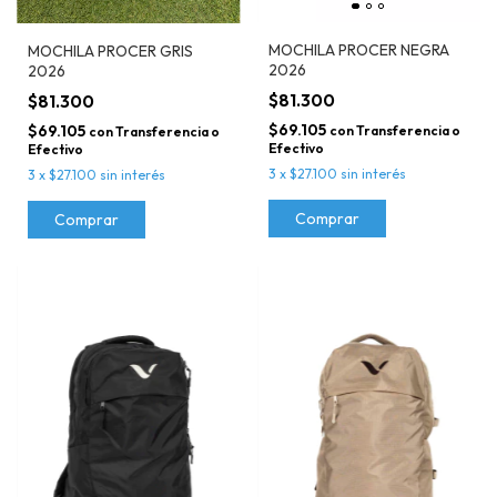
MOCHILA PROCER NEGRA
MOCHILA PROCER GRIS
2026
2026
$81.300
$81.300
$69.105
$69.105
con
Transferencia o
con
Transferencia o
Efectivo
Efectivo
3
x
$27.100
sin interés
3
x
$27.100
sin interés
Comprar
Comprar