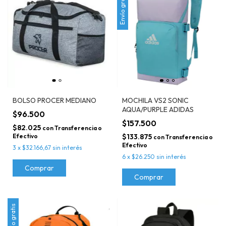
Envío gratis
BOLSO PROCER MEDIANO
MOCHILA VS2 SONIC
AQUA/PURPLE ADIDAS
$96.500
$157.500
$82.025
con
Transferencia o
Efectivo
$133.875
con
Transferencia o
Efectivo
3
x
$32.166,67
sin interés
6
x
$26.250
sin interés
Comprar
Comprar
Envío gratis