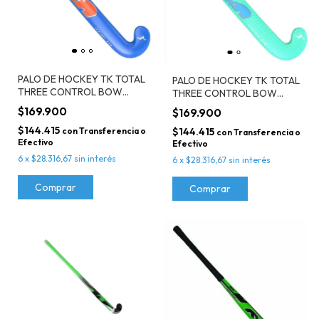
PALO DE HOCKEY TK TOTAL
PALO DE HOCKEY TK TOTAL
THREE CONTROL BOW
THREE CONTROL BOW
INDOOR 95% FIBRA DE
INDOOR 95% FIBRA DE
$169.900
$169.900
VIDRIO AZUL
VIDRIO
$144.415
con
Transferencia o
$144.415
con
Transferencia o
Efectivo
Efectivo
6
x
$28.316,67
sin interés
6
x
$28.316,67
sin interés
Comprar
Comprar