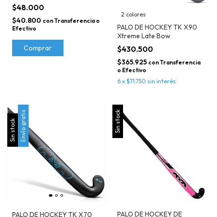
MIDI TURQUESA
$48.000
2 colores
$40.800
con
Transferencia o
PALO DE HOCKEY TK X90
Efectivo
Xtreme Late Bow
Comprar
$430.500
$365.925
con
Transferencia
o Efectivo
6
x
$71.750
sin interés
Envío gratis
Sin stock
Sin stock
PALO DE HOCKEY DE
PALO DE HOCKEY TK X70