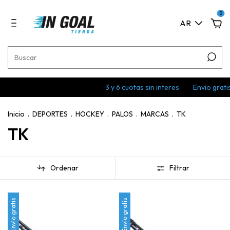
0
AR
3 y 6 cuotas sin interes
Envio gratis en 
Inicio
.
DEPORTES
.
HOCKEY
.
PALOS
.
MARCAS
.
TK
TK
Ordenar
Filtrar
Envío gratis
Envío gratis