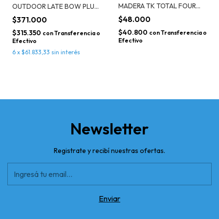
MADERA TK TOTAL FOUR
OUTDOOR LATE BOW PLUS
MIDI FUCSIA
CON CANALETA
$48.000
$371.000
$40.800
$315.350
con
Transferencia o
con
Transferencia o
Efectivo
Efectivo
6
x
$61.833,33
sin interés
Newsletter
Registrate y recibí nuestras ofertas.