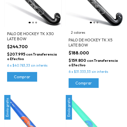
2 colores
PALO DE HOCKEY TK X30
LATE BOW
PALO DE HOCKEY TK X5
LATE BOW
$244.700
$188.000
$207.995
con
Transferencia
o Efectivo
$159.800
con
Transferencia
o Efectivo
6
x
$40.783,33
sin interés
6
x
$31.333,33
sin interés
Comprar
Comprar
Envío gratis
Envío gratis