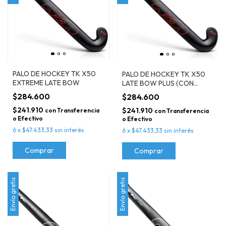
PALO DE HOCKEY TK X50
PALO DE HOCKEY TK X50
EXTREME LATE BOW
LATE BOW PLUS (CON
CANALETA)
$284.600
$284.600
$241.910
$241.910
con
Transferencia
con
Transferencia
o Efectivo
o Efectivo
6
x
$47.433,33
sin interés
6
x
$47.433,33
sin interés
Comprar
Comprar
Envío gratis
Envío gratis