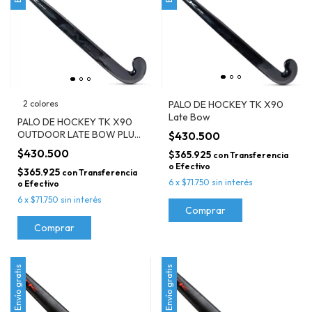
2 colores
PALO DE HOCKEY TK X90
Late Bow
PALO DE HOCKEY TK X90
OUTDOOR LATE BOW PLUS
$430.500
CON CANALETA
$430.500
$365.925
con
Transferencia
o Efectivo
$365.925
con
Transferencia
6
x
$71.750
sin interés
o Efectivo
6
x
$71.750
sin interés
Comprar
Comprar
Envío gratis
Envío gratis