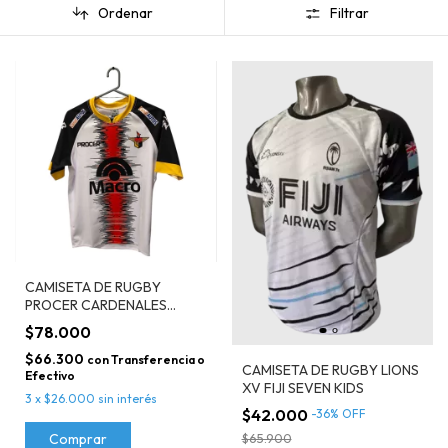
Ordenar
Filtrar
CAMISETA DE RUGBY
PROCER CARDENALES
TUCUMAN ALTERNATIVA
$78.000
CON SPONSOR
$66.300
con
Transferencia o
CAMISETA DE RUGBY LIONS
Efectivo
XV FIJI SEVEN KIDS
3
x
$26.000
sin interés
$42.000
-
36
%
OFF
$65.900
Comprar