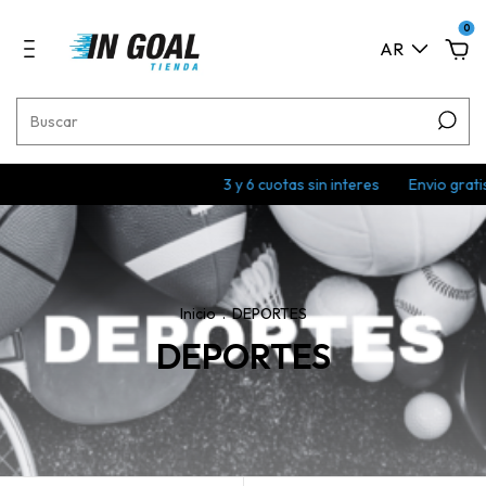
0
AR
3 y 6 cuotas sin interes
Envio gratis en c
Inicio
.
DEPORTES
DEPORTES