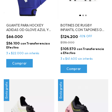
GUANTE PARA HOCKEY
BOTINES DE RUGBY
ADIDAS OD GLOVE AZUL Y
INFANTIL CON TAPONES DE
BLANCO
PLASTICO NIKE JR LEGEND
$66.000
$124.200
-
10
%
OFF
10 ACADEMY FG/MG
$138.000
$56.100
TURQUESA
con
Transferencia o
Efectivo
$105.570
con
Transferencia
o Efectivo
3
x
$22.000
sin interés
3
x
$41.400
sin interés
Comprar
Comprar
Envío gratis
Envío gratis