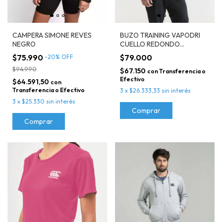
CAMPERA SIMONE REVES
BUZO TRAINING VAPODRI
NEGRO
CUELLO REDONDO
CANTERBURY NEGRO
$75.990
$79.000
-
20
%
OFF
$94.990
$67.150
con
Transferencia o
Efectivo
$64.591,50
con
Transferencia o Efectivo
3
x
$26.333,33
sin interés
3
x
$25.330
sin interés
Comprar
Comprar