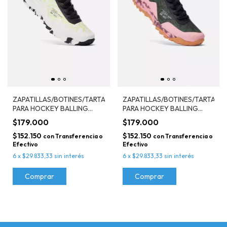
ZAPATILLAS/BOTINES/TARTANERAS
ZAPATILLAS/BOTINES/TARTANE
PARA HOCKEY BALLING
PARA HOCKEY BALLING
RISER RAVEN
RISER ORCHID
$179.000
$179.000
$152.150
$152.150
con
Transferencia o
con
Transferencia o
Efectivo
Efectivo
6
x
$29.833,33
sin interés
6
x
$29.833,33
sin interés
Comprar
Comprar