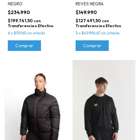
NEGRO
REVES NEGRA
$234.990
$149.990
$199.741,50
$127.491,50
con
con
Transferencia o Efectivo
Transferencia o Efectivo
6
x
$39.165
sin interés
3
x
$49.996,67
sin interés