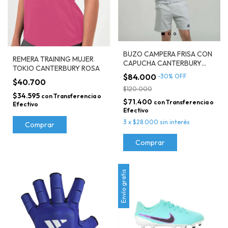
BUZO CAMPERA FRISA CON
REMERA TRAINING MUJER
CAPUCHA CANTERBURY
TOKIO CANTERBURY ROSA
2025 GRIS
$84.000
-
30
%
OFF
$40.700
$120.000
$34.595
con
Transferencia o
$71.400
con
Transferencia o
Efectivo
Efectivo
3
x
$28.000
sin interés
Comprar
Comprar
Envío gratis