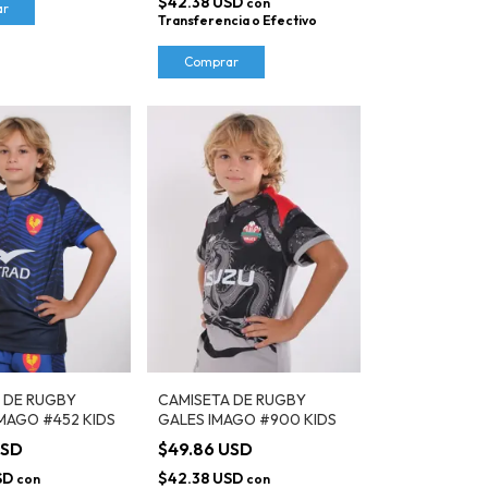
$42.38 USD
con
ar
Transferencia o Efectivo
Comprar
 DE RUGBY
CAMISETA DE RUGBY
IMAGO #452 KIDS
GALES IMAGO #900 KIDS
USD
$49.86 USD
SD
$42.38 USD
con
con