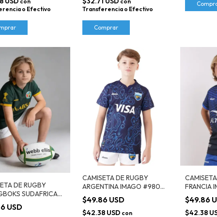
8 USD
$32.71 USD
con
con
Compr
erencia o Efectivo
Transferencia o Efectivo
mprar
Comprar
CAMISETA DE RUGBY
CAMISETA
ETA DE RUGBY
ARGENTINA IMAGO #980
FRANCIA 
GBOKS SUDAFRICA
KIDS
$49.86 USD
$49.86 
 #520 KIDS
86 USD
$42.38 USD
$42.38 U
con