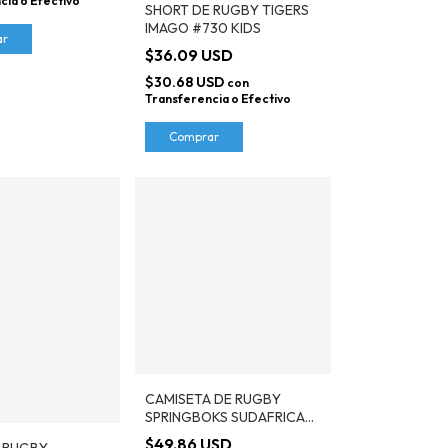
cia o Efectivo
SHORT DE RUGBY TIGERS
IMAGO #730 KIDS
ar
$36.09 USD
$30.68 USD
con
Transferencia o Efectivo
Comprar
CAMISETA DE RUGBY
SPRINGBOKS SUDAFRICA
IMAGO #520
$49.86 USD
 RUGBY