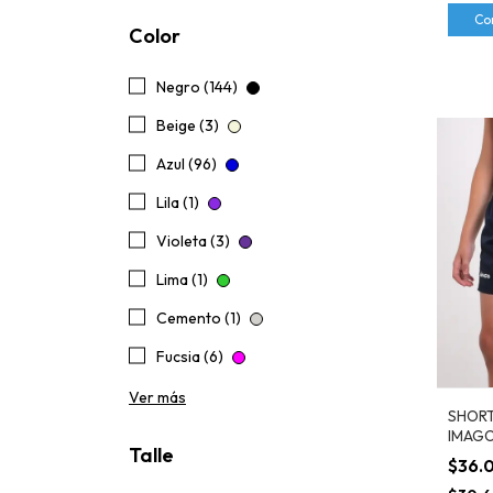
Co
Color
Negro (144)
Beige (3)
Azul (96)
Lila (1)
Violeta (3)
Lima (1)
Cemento (1)
Fucsia (6)
Ver más
SHORT
IMAGO
Talle
$36.