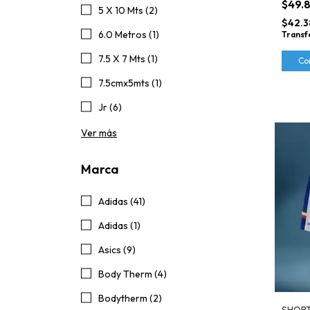
$49.
5 X 10 Mts (2)
$42.3
6.0 Metros (1)
Transf
7.5 X 7 Mts (1)
Co
7.5cmx5mts (1)
Jr (6)
Ver más
Marca
Adidas (41)
Adidas (1)
Asics (9)
Body Therm (4)
Bodytherm (2)
SHORT