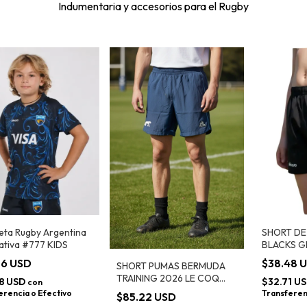
Indumentaria y accesorios para el Rugby
eta Rugby Argentina
SHORT DE
ativa #777 KIDS
BLACKS GR
IMAGO #5
86 USD
$38.48 
SHORT PUMAS BERMUDA
TRAINING 2026 LE COQ
8 USD
$32.71 U
con
SPORTIF AZUL -
erencia o Efectivo
Transferen
$85.22 USD
LTO0226011