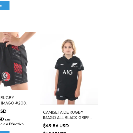
ar
 RUGBY
 IMAGO #208
USD
CAMISETA DE RUGBY
IMAGO ALL BLACK GRIPP
SD
con
#605 KIDS
cia o Efectivo
$49.86 USD