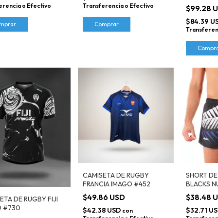
NEGRO
erencia o Efectivo
Transferencia o Efectivo
$99.28 
$84.39 U
mprar
Comprar
Transferen
Compr
CAMISETA DE RUGBY
SHORT DE
FRANCIA IMAGO #452
BLACKS N
IMAGO
$49.86 USD
$38.48 
ETA DE RUGBY FIJI
O #730
$42.38 USD
$32.71 U
con