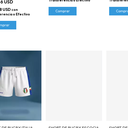
Transferencia o Efectivo
Transferen
86 USD
8 USD
con
Comprar
Compr
erencia o Efectivo
mprar
 DE RUGBY ITALIA
SHORT DE RUGBY ESCOCIA
SHORT DE