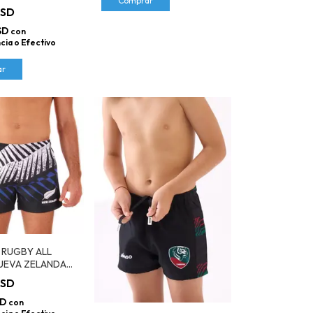
Comprar
USD
SD
con
cia o Efectivo
ar
 RUGBY ALL
UEVA ZELANDA
USD
SD
con