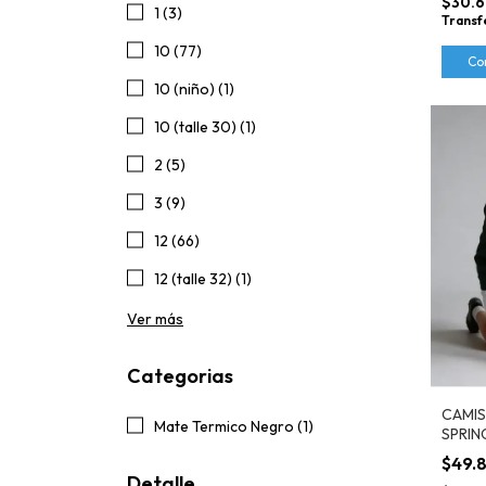
$30.6
1 (3)
Transf
10 (77)
Co
10 (niño) (1)
10 (talle 30) (1)
2 (5)
3 (9)
12 (66)
12 (talle 32) (1)
Ver más
Categorias
CAMIS
Mate Termico Negro (1)
SPRIN
IMAGO
$49.
Detalle