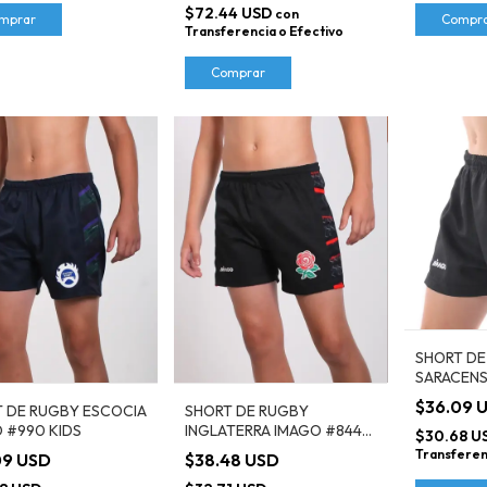
$72.44 USD
con
mprar
Compr
Transferencia o Efectivo
Comprar
SHORT DE
SARACENS
KIDS
$36.09 
 DE RUGBY ESCOCIA
SHORT DE RUGBY
 #990 KIDS
INGLATERRA IMAGO #844
$30.68 U
KIDS
Transferen
09 USD
$38.48 USD