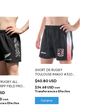
SHORT DE RUGBY
TOULOUSE IMAGO #320
KIDS
$40.80 USD
 RUGBY ALL
IPP FIELD PRO
$34.68 USD
con
05 KIDS
Transferencia o Efectivo
USD
SD
con
Comprar
cia o Efectivo