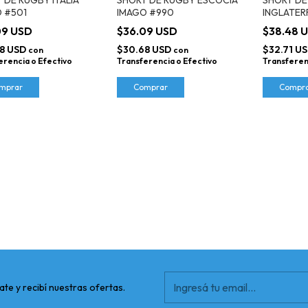
 #501
IMAGO #990
INGLATER
09 USD
$36.09 USD
$38.48 
8 USD
$30.68 USD
$32.71 U
con
con
erencia o Efectivo
Transferencia o Efectivo
Transferen
mprar
Comprar
Compr
ate y recibí nuestras ofertas.