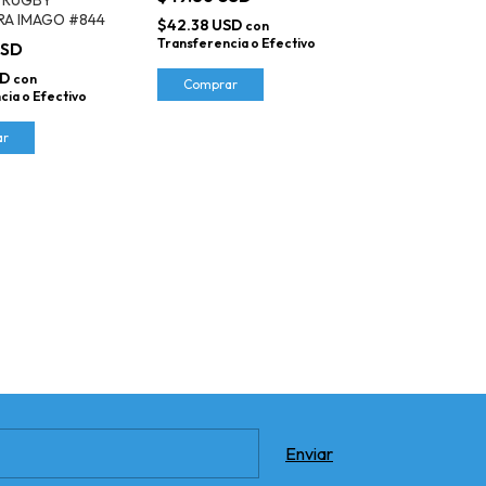
RA IMAGO #844
$42.38 USD
con
Transferencia o Efectivo
USD
SD
con
Comprar
cia o Efectivo
ar