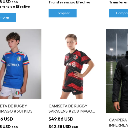
8 USD
con
Transferencia o Efectivo
Transferen
erencia o Efectivo
Comprar
Compr
mprar
ETA DE RUGBY
CAMISETA DE RUGBY
A IMAGO #501 KIDS
SARACENS #208 IMAGO
KIDS
86 USD
$49.86 USD
CAMPERA 
IMPERMEA
8 USD
$42.38 USD
con
con