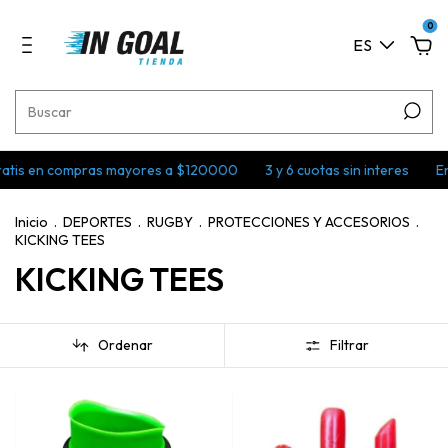
0
ES
is en compras mayores a $120000
3 y 6 cuotas sin interes
Envi
Inicio
.
DEPORTES
.
RUGBY
.
PROTECCIONES Y ACCESORIOS
.
KICKING TEES
KICKING TEES
Ordenar
Filtrar