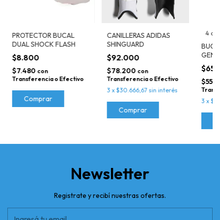
4 col
PROTECTOR BUCAL
CANILLERAS ADIDAS
DUAL SHOCK FLASH
SHINGUARD
BUCA
GEN 
$8.800
$92.000
$65
$7.480
$78.200
con
con
Transferencia o Efectivo
Transferencia o Efectivo
$55.
Transf
3
x
$30.666,67
sin interés
Comprar
3
x
$21
Comprar
C
Newsletter
Registrate y recibí nuestras ofertas.