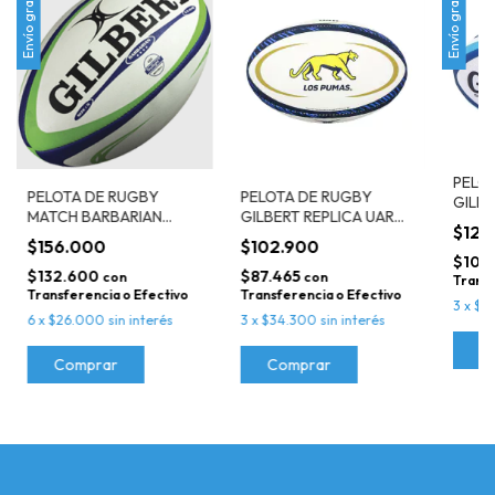
Envío gratis
Envío gratis
PELO
PELOTA DE RUGBY
PELOTA DE RUGBY
GILB
MATCH BARBARIAN
GILBERT REPLICA UAR
MATC
$123
GILBERT Nro 5
LOS PUMAS NRO 5
$156.000
$102.900
$104
$132.600
$87.465
con
con
Transf
Transferencia o Efectivo
Transferencia o Efectivo
3
x
$4
6
x
$26.000
sin interés
3
x
$34.300
sin interés
Comprar