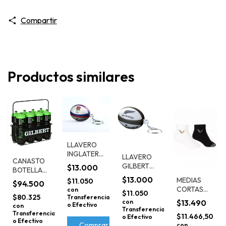
Compartir
Productos similares
LLAVERO
INGLATERRA
LLAVERO
CANASTO
GILBERT
GILBERT
$13.000
BOTELLAS
ALL
$13.000
CARAMAÑOLAS
MEDIAS
$11.050
$94.500
BLACKS
GILBERT
CORTAS
con
$11.050
700CC
$80.325
Transferencia
a
SOQUETES
con
$13.490
o Efectivo
con
PACK x2
Transferencia
Transferencia
REVES
$11.466,50
o Efectivo
o Efectivo
NEGRO Y
con