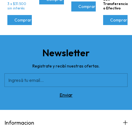
3
x
$31.500
Transferencia
BLANCO
sin interés
o Efectivo
Comprar
Newsletter
Registrate y recibí nuestras ofertas.
Informacion