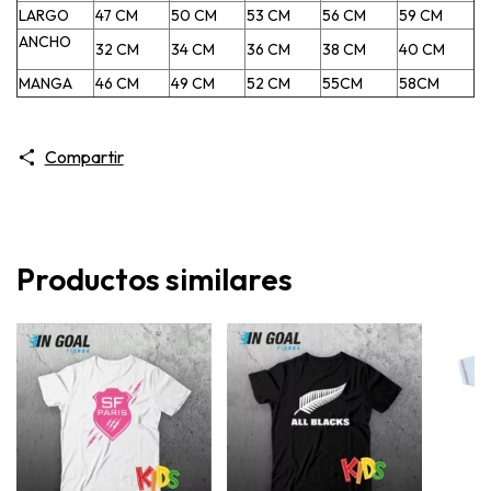
LARGO
47 CM
50 CM
53 CM
56 CM
59 CM
ANCHO
32 CM
34 CM
36 CM
38 CM
40 CM
MANGA
46 CM
49 CM
52 CM
55CM
58CM
Compartir
Productos similares