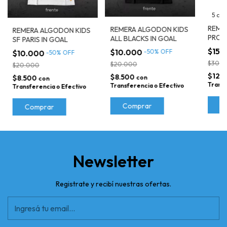
5 col
REME
REMERA ALGODON KIDS
REMERA ALGODON KIDS
PROT
ALL BLACKS IN GOAL
SF PARIS IN GOAL
FLAS
$15.
$10.000
-
50
%
OFF
$10.000
-
50
%
OFF
$30.0
$20.000
$20.000
$12.
$8.500
$8.500
con
con
Transf
Transferencia o Efectivo
Transferencia o Efectivo
C
Comprar
Comprar
Newsletter
Registrate y recibí nuestras ofertas.