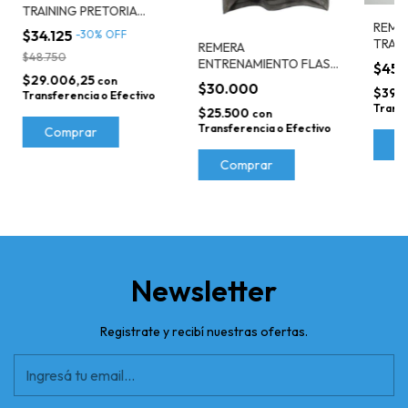
TRAINING PRETORIA
REME
AZUL Y ROJO
$34.125
-
30
%
OFF
TRAI
CANTERBURY
REMERA
$48.750
LARG
ENTRENAMIENTO FLASH
$45.
AZUL
$29.006,25
GRIS
con
$30.000
$39.
Transferencia o Efectivo
Transf
$25.500
con
Transferencia o Efectivo
Comprar
C
Comprar
Newsletter
Registrate y recibí nuestras ofertas.