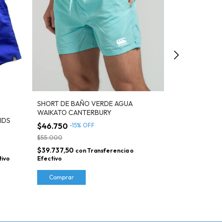
SHORT DE BAÑO VERDE AGUA
WAIKATO CANTERBURY
IDS
SHORT DE BA
$46.750
-
15
%
OFF
KIDS
$55.000
$15.000
-
50
$39.737,50
con
Transferencia o
$30.000
Efectivo
tivo
$12.750
con
T
Comprar
Comprar